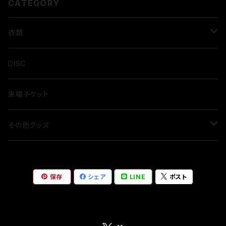
CATEGORY
衣類
Tシャツ
DISC
来場チケット
その他グッズ
アクセサリー
保存
シェア
LINE
ポスト