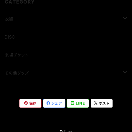
CATEGORY
衣類
Tシャツ
DISC
来場チケット
その他グッズ
アクセサリー
保存
シェア
LINE
ポスト